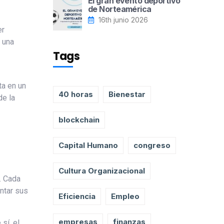
El gran evento deportivo
de Norteamérica
16th junio 2026
er
 una
Tags
ta en un
40 horas
Bienestar
de la
blockchain
Capital Humano
congreso
Cultura Organizacional
. Cada
ntar sus
Eficiencia
Empleo
empresas
finanzas
sí, el