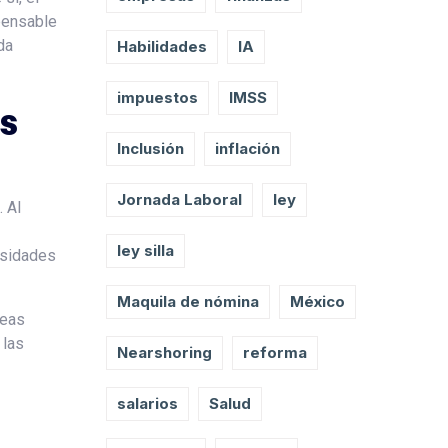
spensable
da
Habilidades
IA
impuestos
IMSS
as
Inclusión
inflación
Jornada Laboral
ley
 Al
ley silla
esidades
Maquila de nómina
México
reas
 las
Nearshoring
reforma
salarios
Salud