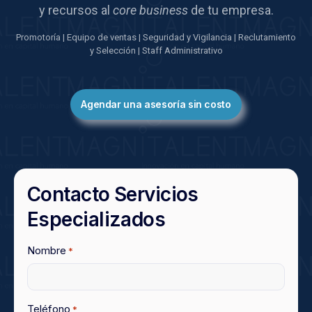
y recursos al
core
business
de tu empresa.
Promotoría | Equipo de ventas | Seguridad y Vigilancia | Reclutamiento
y Selección | Staff Administrativo
Agendar una asesoría sin costo
Contacto Servicios
Especializados
Nombre
*
Teléfono
*