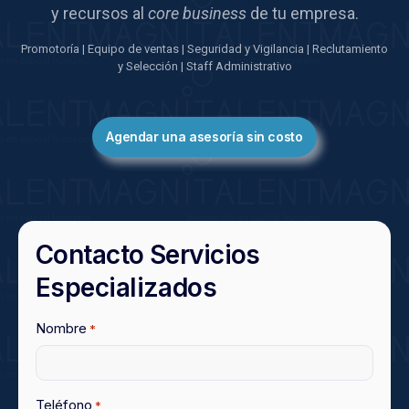
y recursos al
core
business
de tu empresa.
Promotoría | Equipo de ventas | Seguridad y Vigilancia | Reclutamiento
y Selección | Staff Administrativo
Agendar una asesoría sin costo
Contacto Servicios
Especializados
Nombre
*
Teléfono
*