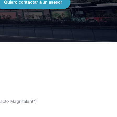
Quiero contactar a un asesor
acto Magnitalent"]