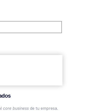
zados
al
core
business
de tu empresa.