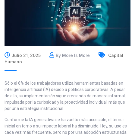
Julio 21, 2025
By More Is More
Capital
Humano
Sólo el 6% de los trabajadores utiliza herramientas basadas en
inteligencia artificial (IA) debido a políticas corporativas. A pesar
de ello, su implementación sigue creciendo de manera informal,
impulsada por la curiosidad y la proactividad individual, más que
por una estrategia institucional.
Conforme la IA generativa se ha vuelto más accesible, el temor
inicial en torno a su impacto laboral ha disminuido. Hoy, su uso es
cada vez más frecuente, pero no por una adopción estructurada