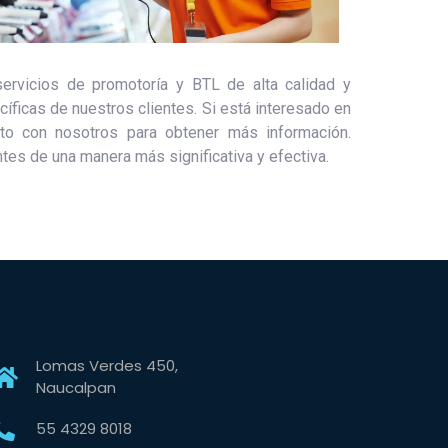
ervicios de promotoría y BTL de alta calidad y
íficas de nuestros clientes. Si está interesado en
to con nosotros para obtener más información.
tes de una manera más significativa y efectiva.
Lomas Verdes 450,
Naucalpan
55 4329 8018